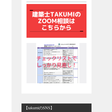
【takumiのSNS】