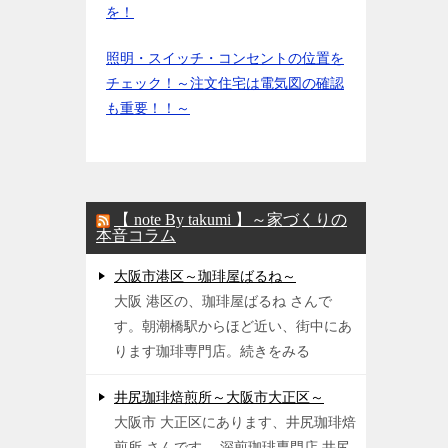
を！
照明・スイッチ・コンセントの位置を
チェック！～注文住宅は電気図の確認
も重要！！～
【 note By takumi 】～家づくりの
本音コラム
大阪市港区～珈琲屋ばるね～
大阪 港区の、珈琲屋ばるね さんで
す。朝潮橋駅からほど近い、街中にあ
ります珈琲専門店。続きをみる
井尻珈琲焙煎所～大阪市大正区～
大阪市 大正区にあります、井尻珈琲焙
煎所 さんです。 深煎珈琲専門店 井尻