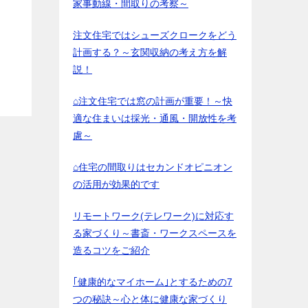
家事動線・間取りの考察～
注文住宅ではシューズクロークをどう
計画する？～玄関収納の考え方を解
説！
⌂注文住宅では窓の計画が重要！～快
適な住まいは採光・通風・開放性を考
慮～
⌂住宅の間取りはセカンドオピニオン
の活用が効果的です
リモートワーク(テレワーク)に対応す
る家づくり～書斎・ワークスペースを
造るコツをご紹介
｢健康的なマイホーム｣とするための7
つの秘訣～心と体に健康な家づくり