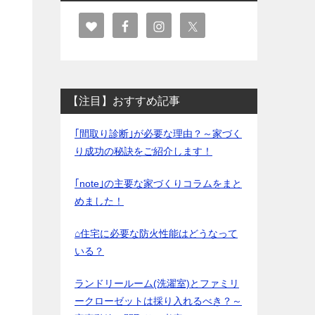
【注目】おすすめ記事
｢間取り診断｣が必要な理由？～家づく
り成功の秘訣をご紹介します！
｢note｣の主要な家づくりコラムをまと
めました！
⌂住宅に必要な防火性能はどうなって
いる？
ランドリールーム(洗濯室)とファミリ
ークローゼットは採り入れるべき？～