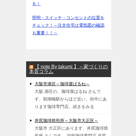
を！
照明・スイッチ・コンセントの位置を
チェック！～注文住宅は電気図の確認
も重要！！～
【 note By takumi 】～家づくりの
本音コラム
大阪市港区～珈琲屋ばるね～
大阪 港区の、珈琲屋ばるね さんで
す。朝潮橋駅からほど近い、街中にあ
ります珈琲専門店。続きをみる
井尻珈琲焙煎所～大阪市大正区～
大阪市 大正区にあります、井尻珈琲焙
煎所 さんです。 深煎珈琲専門店 井尻