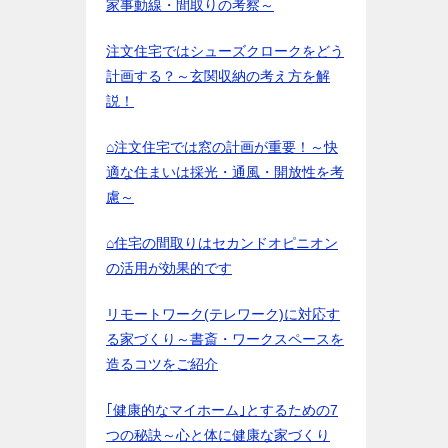
家事動線・間取りの考察～
注文住宅ではシューズクロークをどう
計画する？～玄関収納の考え方を解
説！
⌂注文住宅では窓の計画が重要！～快
適な住まいは採光・通風・開放性を考
慮～
⌂住宅の間取りはセカンドオピニオン
の活用が効果的です
リモートワーク(テレワーク)に対応す
る家づくり～書斎・ワークスペースを
造るコツをご紹介
｢健康的なマイホーム｣とするための7
つの秘訣～心と体に健康な家づくり