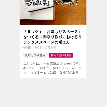
「ヌック」「お篭もりスペース」
をつくる～間取り作成におけるリ
ラックススペースの考え方
公開日：
2023年10月24日
間取りの注意点
住宅の計画段階
こんにちは。 一級建築士のtakumiです。
本日のテーマは「こもれるスペース」で
す。 マイホームには様々な機能がありま
すが、「リラックス」できるということ
も大切な要素です。 もちろん、リビング
やご夫婦の寝室もしっかりイ […]