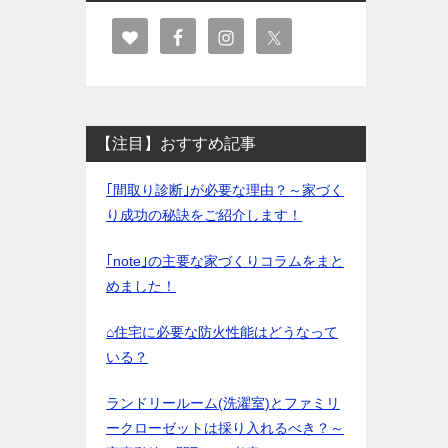
【注目】おすすめ記事
｢間取り診断｣が必要な理由？～家づく
り成功の秘訣をご紹介します！
｢note｣の主要な家づくりコラムをまと
めました！
⌂住宅に必要な防火性能はどうなって
いる？
ランドリールーム(洗濯室)とファミリ
ークローゼットは採り入れるべき？～