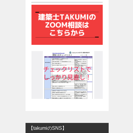
【takumiのSNS】