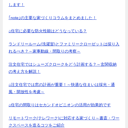
します！
｢note｣の主要な家づくりコラムをまとめました！
⌂住宅に必要な防火性能はどうなっている？
ランドリールーム(洗濯室)とファミリークローゼットは採り入
れるべき？～家事動線・間取りの考察～
注文住宅ではシューズクロークをどう計画する？～玄関収納
の考え方を解説！
⌂注文住宅では窓の計画が重要！～快適な住まいは採光・通
風・開放性を考慮～
⌂住宅の間取りはセカンドオピニオンの活用が効果的です
リモートワーク(テレワーク)に対応する家づくり～書斎・ワー
クスペースを造るコツをご紹介