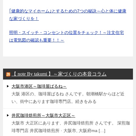
｢健康的なマイホーム｣とするための7つの秘訣～心と体に健康
な家づくりを！
照明・スイッチ・コンセントの位置をチェック！～注文住宅
は電気図の確認も重要！！～
【 note By takumi 】～家づくりの本音コラム
大阪市港区～珈琲屋ばるね～
大阪 港区の、珈琲屋ばるね さんです。朝潮橋駅からほど近
い、街中にあります珈琲専門店。続きをみる
井尻珈琲焙煎所～大阪市大正区～
大阪市 大正区にあります、井尻珈琲焙煎所 さんです。 深煎珈
琲専門店 井尻珈琲焙煎所 · 大阪市, 大阪府ma […]