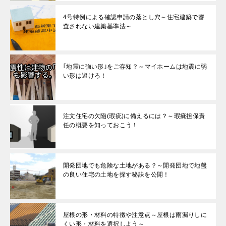
4号特例による確認申請の落とし穴～住宅建築で審
査されない建築基準法～
｢地震に強い形｣をご存知？～マイホームは地震に弱
い形は避けろ！
注文住宅の欠陥(瑕疵)に備えるには？～瑕疵担保責
任の概要を知っておこう！
開発団地でも危険な土地がある？～開発団地で地盤
の良い住宅の土地を探す秘訣を公開！
屋根の形・材料の特徴や注意点～屋根は雨漏りしに
くい形・材料を選択しよう～