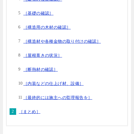
［基礎の確認］
［構造用の木材の確認］
［構造材や各種金物の取り付けの確認］
［屋根葺きの状況］
［断熱材の確認］
［内装などの仕上げ材、設備］
［最終的には施主への監理報告を］
［まとめ］