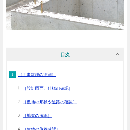
目次
［工事監理の役割］
［設計図面、仕様の確認］
［敷地の形状や道路の確認］
［地盤の確認］
［建物の位置確認］