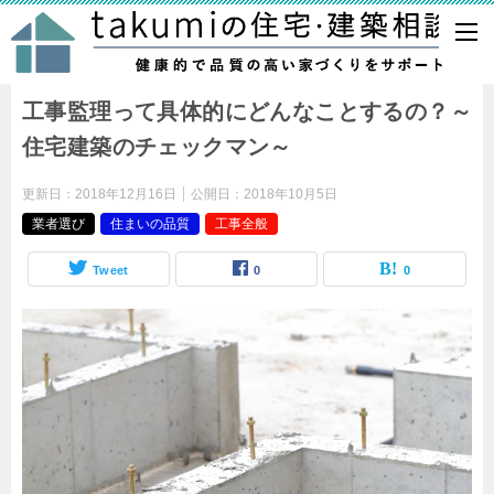
建築士takumiの間取り診断・家づくりのセカンドオピニオン
工事監理って具体的にどんなことするの？～
住宅建築のチェックマン～
更新日：
2018年12月16日
公開日：
2018年10月5日
業者選び
住まいの品質
工事全般
Tweet
0
0